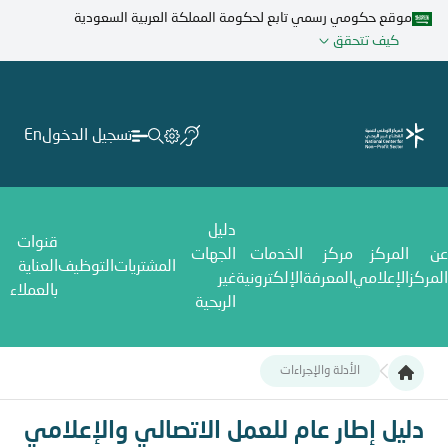
تجاوز
موقع حكومي رسمي تابع لحكومة المملكة العربية السعودية
إلى
كيف تتحقق
المحتوى
الرئيسي
تسجيل الدخول
En
دليل
قنوات
عن
المركز
مركز
الخدمات
الجهات
المشتريات
التوظيف
العناية
المركز
الإعلامي
المعرفة
الإلكترونية
غير
بالعملاء
الربحية
الأدلة والإجراءات
دليل إطار عام للعمل الاتصالي والإعلامي
دليل إطار عام للعمل الاتصالي والإعلامي