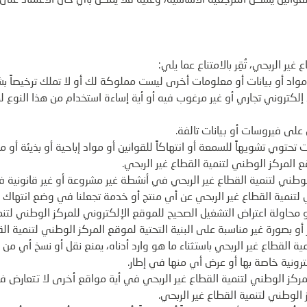
القوانين يشكل المرجعية الأساسية، وعليه فلا يمكن بأي حال الاعتماد على ا
ر الربحي، تُقِر بالامتناع عما يلي:
واد أو بيانات أو معلومات أخرى ليست مملوكة لك أو لا تملك ترخيصاً بشأ
 إلكتروني تجاري أو غير مرغوب فيه أو أية إساءة استخدام من هذا النوع ل
على فيروسات أو بيانات تالفة.
 تحتوي تشويهاً للسمعة أو انتهاكاً للقوانين أو مواد إباحية أو بذيئة أو مخ
 المركز الوطني لتنمية القطاع غير الربحي.
لوطني لتنمية القطاع غير الربحي في أنشطة غير مشروعة أو غير قانونية ف
ي لتنمية القطاع غير الربحي عن أي منتج أو خدمة تجعلنا في وضع انتها
أو محاولة اعتراض التشغيل الصحيح للموقع الإلكتروني للمركز الوطني لتنم
 أو بصورة غير مناسبة على البنية التحتية لموقع المركز الوطني لتنمية الق
ة القطاع غير الربحي باستثناء ما هو وارد أدناه، يمنع نقل أو نسخ أي م
كترونية خاصة بها أو عرض أي منها في إطار.
ركز الوطني لتنمية القطاع غير الربحي في أية مواقع أخرى لا تتعارض 
لوطني لتنمية القطاع غير الربحي.