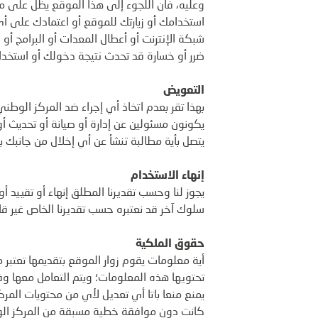
وعليه، فان اللجوء إلى هذا الموقع يظل على م
استخدامك أو زيارتك للموقع أو اعتمادك على أي
شبكة الإنترنت أو أعطال المعدات أو البرامج أ
ضرر أو خسارة قد تحدث نتيجة دخولك أو استخدام
التعويض
بهذا تقر بعدم اتخاذ أي إجراء ضد المركز الوطن
يكونون مسئولين عن إدارة أو صيانة أو تحديث أو
يتصل بأية مطالبة تنشأ عن أي إخلال من جانبك ب
إنهاء الاستخدام
يجوز لنا وحسب تقديرنا المطلق إنهاء أو تقيي
سلوك آخر قد نعتبره حسب تقديرنا الخاص غير قانو
حقوق الملكية
أية معلومات يقوم زوار الموقع بتقديمها تعتبر 
تحتويها هذه المعلومات؛ ويتم التعامل معها وفق
يمنع منعا باتا أي تعديل لأي من محتويات المر
كانت دون موافقة خطية مسبقة من المركز الوطن