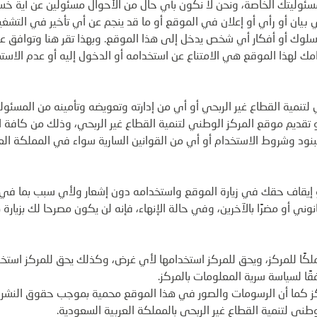
سئوليتك الخاصة، ونحن لا نكون بأي حال من الأحوال مسئولين عن أية خس
 بيان أو رأي أو إعلان في الموقع أو ما قد ينجم عن أي تأخير في التشغي
و سلوك أو أفكار أي شخص يدخل إلى هذا الموقع. وبهذا تقر هنا وتوافق 
ك لهذا الموقع هي الامتناع عن استخدامه أو الدخول إليه أو عدم الاستم
ي لتنمية القطاع غير الربحي أو أي من إدارته وتعويضه وتأمينه من المسئ
 تقديم موقع المركز الوطني لتنمية القطاع غير الربحي، وذلك من كافة ال
بنود وشروط الاستخدام أو أي من القوانين السارية سواء في المملكة العر
د أو إيقاف حقك في زيارة الموقع واستخدامه دون إشعار ولأي سبب بما ف
ني أو مضرًا بالآخرين، وفي حالة الإنهاء، فإنه لن يكون مصرحا لك بزيارة 
ملكًا للمركز، ويحق للمركز استخدامها لأي غرض، وكذلك يحق للمركز استخد
ًا لسياسة سرية المعلومات بالمركز.
كز كما أن الرسومات والصور في هذا الموقع محمية بموجب حقوق النشر، ول
ي لتنمية القطاع غير الربحي بالمملكة العربية السعودية.