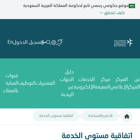
تجاوز
موقع حكومي رسمي تابع لحكومة المملكة العربية السعودية
إلى
كيف تتحقق
المحتوى
الرئيسي
تسجيل الدخول
En
دليل
قنوات
عن
المركز
مركز
الخدمات
الجهات
المشتريات
التوظيف
العناية
المركز
الإعلامي
المعرفة
الإلكترونية
غير
بالعملاء
الربحية
الدعم والمساعدة
اتفاقية مستوى الخدمة​
تفاقية مستوى الخدمة​
اتفاقية مستوى الخدمة​