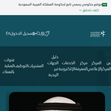
تجاوز
موقع حكومي رسمي تابع لحكومة المملكة العربية السعودية
إلى
كيف تتحقق
المحتوى
الرئيسي
تسجيل الدخول
En
دليل
قنوات
عن
المركز
مركز
الخدمات
الجهات
المشتريات
التوظيف
العناية
المركز
الإعلامي
المعرفة
الإلكترونية
غير
بالعملاء
الربحية