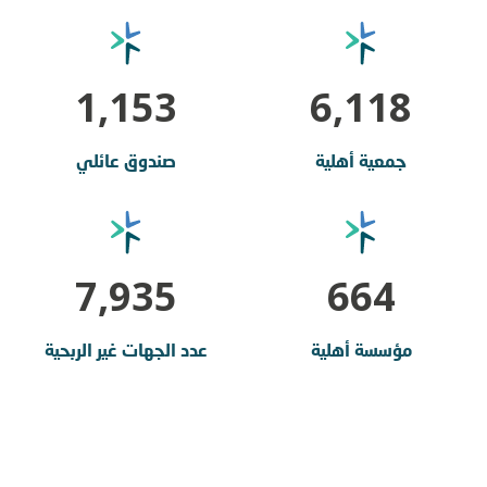
1,153
6,118
جمعية أهلية
صندوق عائلي
7,935
664
مؤسسة أهلية
عدد الجهات غير الربحية