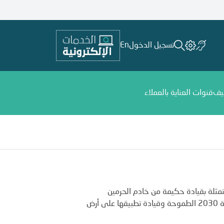
تسجيل الدخول
En
يف
قنوات العناية بالعملاء
تمثلة بقيادة حكيمة من خادم الحرمين
الشريفين الملك سلمان بن عبد العزيز وولي عهده الأمين الأمير محمد بن سلمان حفظهما الله ورعاهما برسم رؤية السعودية 2030 الطموحة وقيادة تطبيقها على أرض