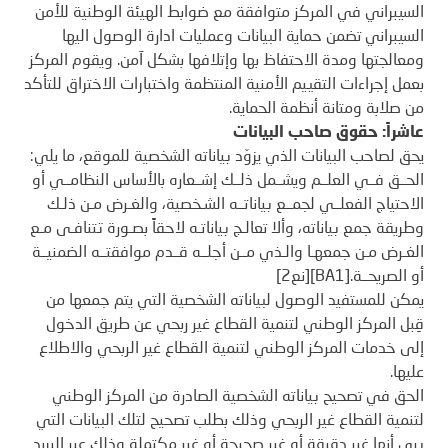
السيبراني في المركز متوافقة مع ضوابط الهيئة الوطنية للأمن
السيبراني تضمن حماية البيانات وعمليات ادارة الوصول اليها
ومعالجتها ومدة الاحتفاظ بها وإتلافها بشكل آمن. ويقوم المركز
بعمل إجراءات التقييم الأمنية المنتظمة واختبارات الاختراق للتأكد
من صلابة ومتانة أنظمة الحماية.
عاشراً: حقوق صاحب البيانات
يحق لصاحب البيانات الذي يزوّد بياناته الشخصية للموقع، ما يلي:
الحــق فــي العلــم ويشــمل ذلــك إشــعاره بالأساس النظامــي أو
الاحتياج الفعلــي لجمــع بياناتــه الشـخصية، والغـرض مـن ذلـك
وطريقة جمع بياناته، وألا تعالـج بياناتـه لاحقاً بصـورة تتنافـى مـع
الغـرض مـن جمعهـا والـذي مــن أجلــه قــدم موافقتــه الضمنيــة
أو الصريحــة.
[BA1]
[نع2]
يمكن للمستفيد الوصول لبياناته الشخصية التي يتم جمعها من
قِبل المركز الوطني لتنمية القطاع غير ربحي عن طريق الدخول
إلى خدمات المركز الوطني لتنمية القطاع غير الربحي والاطلاع
عليها.
الحق في تصحيح بياناته الشخصية الصادرة من المركز الوطني
لتنمية القطاع غير الربحي وذلك بطلب تصحيح لتلك البيانات التي
يرى أنها غير دقيقة أو غير صحيحة أو غير مكتملة وذلك عبر البريد