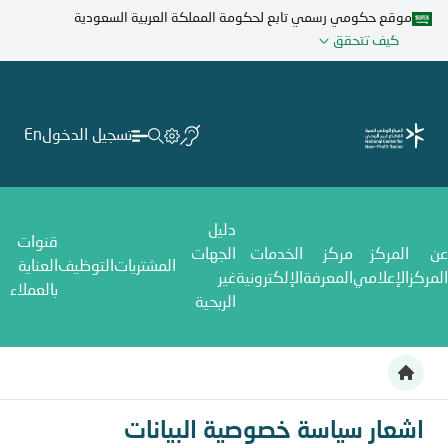
تجاوز
موقع حكومي رسمي تابع لحكومة المملكة العربية السعودية
إلى
كيف تتحقق
المحتوى
الرئيسي
تسجيل الدخول
En
دليل
قنوات
عن
المركز
مركز
الخدمات
الجهات
المشتريات
التوظيف
العناية
المركز
الإعلامي
المعرفة
الإلكترونية
غير
بالعملاء
الربحية
اشعار سياسة خصوصية البيانات
اشعار سياسة خصوصية البيانات