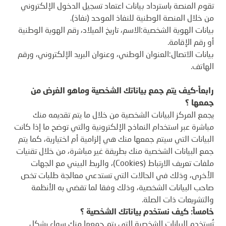
تقوم المنصة باسترداد بيانات اعتماد تسجيل الدخول الإلكتروني
من خلال المنصة الوطنية للنفاذ الموحد (نفاذ).
بيانات الهوية الشخصية:الاسم، تاريخ الميلاد، رقم الهوية الوطنية
أو رقم الإقامة.
بيانات الاتصال:العنوان الوطني، وعنوان البريد الإلكتروني، ورقم
الهاتف.
رابعاً-كيف يتم جمع بياناتك الشخصية وماهو الغرض من
جمعها ؟
يجمع المركز البيانات الشخصية من خلال ما يتم تقديمه منك
مباشرة عبر استخدام النماذج الإلكترونية والتي توضح ما إذا كانت
البيانات التي سيتم جمعها منك هي إلزامية أم اختيارية، كما يتم
جمع البيانات الشخصية منك بطريقة غير مباشرة، من خلال تقنيات
ملفات تعريف الارتباط (Cookies)، والربط البيني مع الجهات
الأخرى، وذلك في الحالات التي تستدعي معالجة طلبات تخص
صاحب البيانات الشخصية، وذلك وفقا لما تقضي به الأنظمة
والتشريعات ذات الصلة.
خامساً: كيف نستخدم بياناتك الشخصية ؟
تُستخدم البيانات الشخصية التي يتم جمعها منك سواء بشكل