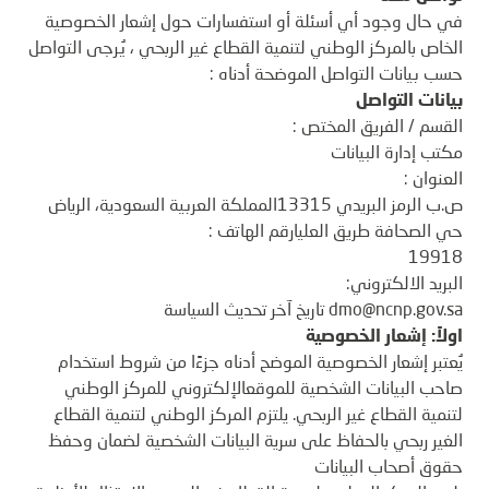
في حال وجود أي أسئلة أو استفسارات حول إشعار الخصوصية
الخاص بالمركز الوطني لتنمية القطاع غير الربحي ، يُرجى التواصل
حسب بيانات التواصل الموضحة أدناه :
بيانات التواصل
القسم / الفريق المختص :
مكتب إدارة البيانات
العنوان :
ص.ب الرمز البريدي 13315المملكة العربية السعودية، الرياض
حي الصحافة طريق العليارقم الهاتف :
19918
البريد الالكتروني:
dmo@ncnp.gov.sa تاريخ آخر تحديث السياسة
اولاً: إشعار الخصوصية
يُعتبر إشعار الخصوصية الموضح أدناه جزءًا من شروط استخدام
صاحب البيانات الشخصية للموقعالإلكتروني للمركز الوطني
لتنمية القطاع غير الربحي. يلتزم المركز الوطني لتنمية القطاع
الغير ربحي بالحفاظ على سرية البيانات الشخصية لضمان وحفظ
حقوق أصحاب البيانات