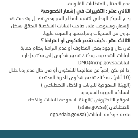
عدم الامتثال للمتطلبات القانونية.
الثاني عشر : التغييرات في إشعار الخصوصية
يحق للمركز الوطني لتنمية القطاع الغير ربحي تعديل وتحديث هذا
الإشعار، ويستوجب على صاحب البيانات الشخصية التحقق بشكل
دوري من التحديثات ومراجعتها والتعرف عليها.
الثالث عشر : كيف تقدم شكوى أو اعتراضا ً؟
في حال وجود بعض المخاوف أو عدم التزامنا بنظام حماية
البيانات الشخصية ، يمكنك تقديم شكوى إلى مكتب إدارة
البيانات
DMO@ncnp.gov.sa
.
إذا لم تكن راضياً عن معالجتنا للشكوى أو في حال عدم ردنا خلال
(10 أيام) ، يمكنك تقديم شكوى للجهة المختصة :
(الهيئة السعودية للبيانات والذكاء الاصطناعي )
المملكه العربية السعودية
الموقع الالكتروني :)الهيئة السعودية للبيانات والذكاء
الاصطناعي )(sdaia.gov.sa)
منصة حوكمة البيانات( (dgp.sdaia.gov.sa