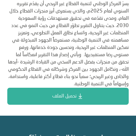
يسرّ المركز الوطني لتنمية القطاع غير الربحي أن يقدّم تقريره
السنوي لعام 2025م، والذي يستعرض أبرز منجزات القطاع خلال
العام، ومدى تقدّمه في تحقيق مستهدفات رؤية السعودية
2030. حيث يتناول التقرير تطوّر القطاع من حيث النمو في عدد
المنظمات غير الربحية، واتساع نطاق العمل التطوعي، وتعزيز
مساهمته في التنمية الوطنية، مستعرضاً الجهود المبذولة في
تمكين المنظمات غير الربحية، وتحسين جودة خدماتها، ورفع
مستوى رضا مستفيديها. ويأتي إصدار هذا التقرير انعكاساً لما
تحقق من منجزات بفضل الدعم السخي من القيادة الرشيدة -أيدها
الله-، وتكامل الجهود بين المركز وشركائه في القطاع الحكومي
والخاص وغير الربحي؛ سعياً نحو بناء قطاع أكثر فاعلية، واستدامة،
وإسهاماً في التنمية الوطنية
.
تحميل الملف