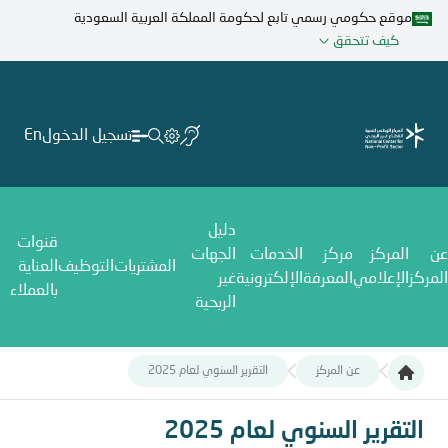
تجاوز
موقع حكومي رسمي تابع لحكومة المملكة العربية السعودية
إلى
كيف تتحقق
المحتوى
الرئيسي
تسجيل الدخول
En
دليل
قنوات
عن
المركز
مركز
الخدمات
الجهات
المشتريات
التوظيف
العناية
المركز
الإعلامي
المعرفة
الإلكترونية
غير
بالعملاء
الربحية
عن المركز
التقرير السنوي لعام 2025
التقرير السنوي لعام 2025
التقرير السنوي لعام 2025