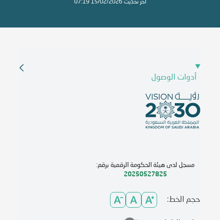
آخر تحديث 15/02/2026 07:19
أدوات الوصول
مسجل لدى هيئة الحكومة الرقمية برقم:
20250527825
حجم الخط: