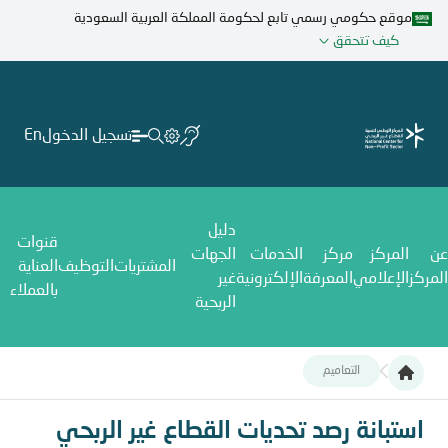
تجاوز
موقع حكومي رسمي تابع لحكومة المملكة العربية السعودية
إلى
كيف تتحقق
المحتوى
الرئيسي
تسجيل الدخول
En
دليل
قنوات
عن
المركز
مركز
الخدمات
الجهات
المشتريات
التوظيف
العناية
المركز
الإعلامي
المعرفة
الإلكترونية
غير
بالعملاء
الربحية
التعاميم
استبانة رصد تحديات القطاع غير الربحي
استبانة رصد تحديات القطاع غير الربحي