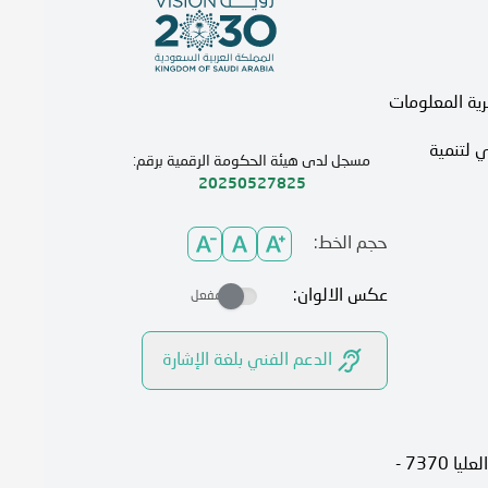
رية المعلومات
 لتنمية
مسجل لدى هيئة الحكومة الرقمية برقم:
20250527825
حجم الخط:
عكس الالوان:
مفعل
الدعم الفني بلغة الإشارة
الرياض، 13315، حي الصحافة شارع العليا 7370 -