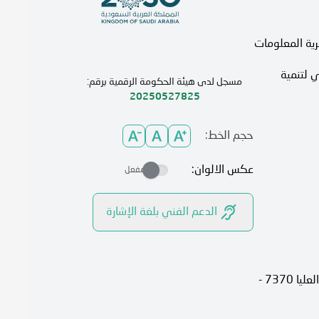
رية المعلومات
 لتنمية
مسجل لدى هيئة الحكومة الرقمية برقم:
20250527825
حجم الخط:
عكس الالوان:
مفعل
الدعم الفني بلغة الإشارة
الرياض، 13315، حي الصحافة شارع العليا 7370 -