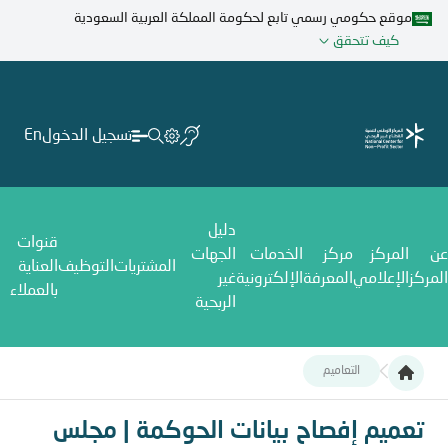
تجاوز
موقع حكومي رسمي تابع لحكومة المملكة العربية السعودية
إلى
كيف تتحقق
المحتوى
الرئيسي
تسجيل الدخول
En
دليل
قنوات
عن
المركز
مركز
الخدمات
الجهات
المشتريات
التوظيف
العناية
المركز
الإعلامي
المعرفة
الإلكترونية
غير
بالعملاء
الربحية
التعاميم
تعميم إفصاح بيانات الحوكمة | مجلس المؤسسات الأهلية
تعميم إفصاح بيانات الحوكمة | مجلس