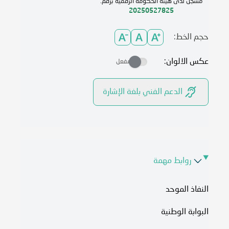
مسجل لدى هيئة الحكومة الرقمية برقم:
20250527825
حجم الخط:
عكس الالوان:
مفعل
الدعم الفني بلغة الإشارة
روابط مهمة
النفاذ الموحد
البوابة الوطنية