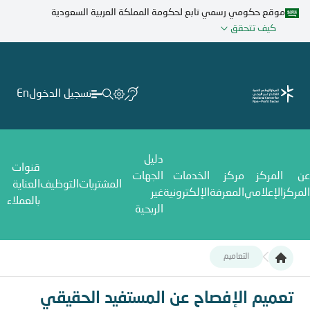
تجاوز
موقع حكومي رسمي تابع لحكومة المملكة العربية السعودية
إلى
كيف تتحقق
المحتوى
الرئيسي
تسجيل الدخول
En
دليل
قنوات
عن
المركز
مركز
الخدمات
الجهات
المشتريات
التوظيف
العناية
المركز
الإعلامي
المعرفة
الإلكترونية
غير
بالعملاء
الربحية
التعاميم
تعميم الإفصاح عن المستفيد الحقيقي
تعميم الإفصاح عن المستفيد الحقيقي