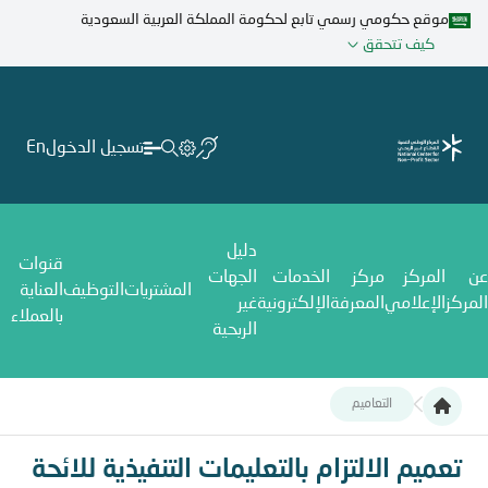
تجاوز
موقع حكومي رسمي تابع لحكومة المملكة العربية السعودية
إلى
كيف تتحقق
المحتوى
الرئيسي
تسجيل الدخول
En
دليل
قنوات
عن
المركز
مركز
الخدمات
الجهات
المشتريات
التوظيف
العناية
المركز
الإعلامي
المعرفة
الإلكترونية
غير
بالعملاء
الربحية
التعاميم
تعميم الالتزام بالتعليمات التنفيذية للائحة جمع التبرعات
تعميم الالتزام بالتعليمات التنفيذية للائحة