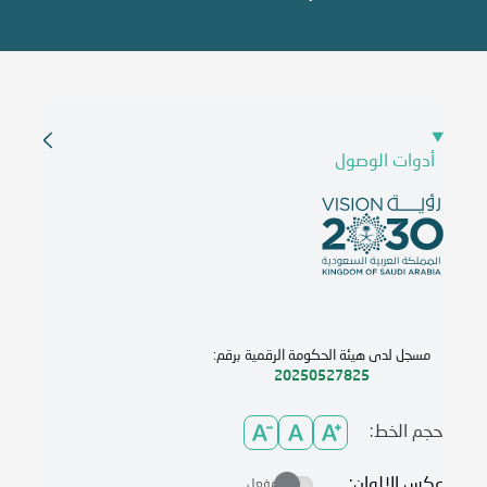
أدوات الوصول
مسجل لدى هيئة الحكومة الرقمية برقم:
20250527825
حجم الخط:
عكس الالوان:
مفعل