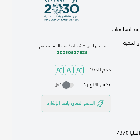
رية المعلومات
 لتنمية
مسجل لدى هيئة الحكومة الرقمية برقم:
20250527825
حجم الخط:
عكس الالوان:
مفعل
الدعم الفني بلغة الإشارة
الرياض، 13315، حي الصحافة شارع العليا 7370 -