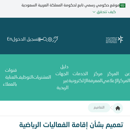
تجاوز
موقع حكومي رسمي تابع لحكومة المملكة العربية السعودية
إلى
كيف تتحقق
المحتوى
الرئيسي
تسجيل الدخول
En
دليل
قنوات
عن
المركز
مركز
الخدمات
الجهات
المشتريات
التوظيف
العناية
المركز
الإعلامي
المعرفة
الإلكترونية
غير
بالعملاء
الربحية
التعاميم
تعميم بشأن إقامة الفعاليات الرياضية ومراكز ومعاهد التدريب الرياضي
تعميم بشأن إقامة الفعاليات الرياضية