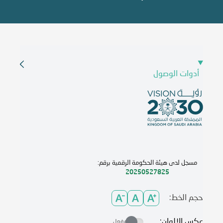
أدوات الوصول
مسجل لدى هيئة الحكومة الرقمية برقم:
20250527825
حجم الخط:
عكس الالوان:
مفعل