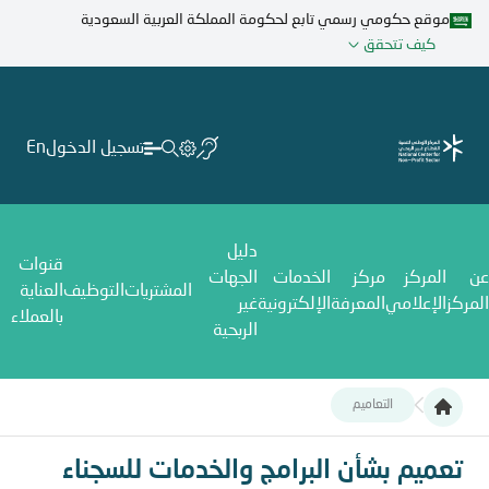
تجاوز
موقع حكومي رسمي تابع لحكومة المملكة العربية السعودية
إلى
كيف تتحقق
المحتوى
الرئيسي
تسجيل الدخول
En
دليل
قنوات
عن
المركز
مركز
الخدمات
الجهات
المشتريات
التوظيف
العناية
المركز
الإعلامي
المعرفة
الإلكترونية
غير
بالعملاء
الربحية
التعاميم
تعميم بشأن البرامج والخدمات للسجناء والمفرج عنهم وذويهم
تعميم بشأن البرامج والخدمات للسجناء