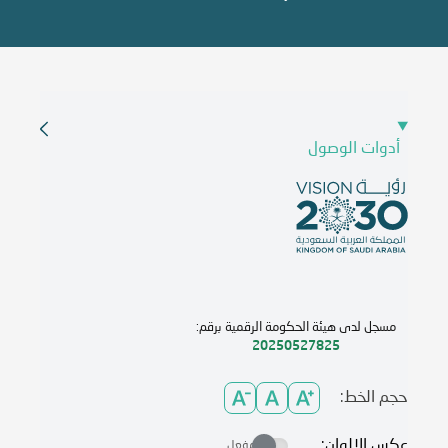
أدوات الوصول
مسجل لدى هيئة الحكومة الرقمية برقم:
20250527825
حجم الخط:
عكس الالوان:
مفعل