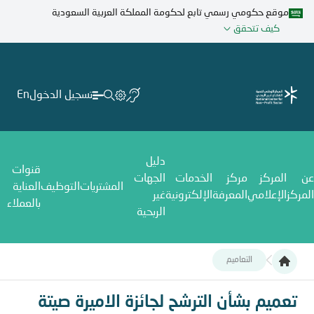
تجاوز
موقع حكومي رسمي تابع لحكومة المملكة العربية السعودية
إلى
كيف تتحقق
المحتوى
الرئيسي
تسجيل الدخول
En
دليل
قنوات
عن
المركز
مركز
الخدمات
الجهات
المشتريات
التوظيف
العناية
المركز
الإعلامي
المعرفة
الإلكترونية
غير
بالعملاء
الربحية
التعاميم
تعميم بشأن الترشح لجائزة الاميرة صيتة بنت عبدالعزيز آل سعود (الإبدا
تعميم بشأن الترشح لجائزة الاميرة صيتة