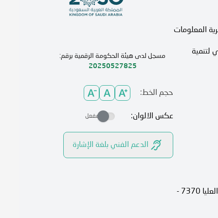
رية المعلومات
 لتنمية
مسجل لدى هيئة الحكومة الرقمية برقم:
20250527825
حجم الخط:
عكس الالوان:
مفعل
الدعم الفني بلغة الإشارة
الرياض، 13315، حي الصحافة شارع العليا 7370 -