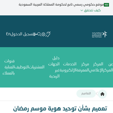
تجاوز
موقع حكومي رسمي تابع لحكومة المملكة العربية السعودية
إلى
كيف تتحقق
المحتوى
الرئيسي
تسجيل الدخول
En
دليل
قنوات
عن
المركز
مركز
الخدمات
الجهات
المشتريات
التوظيف
العناية
المركز
الإعلامي
المعرفة
الإلكترونية
غير
بالعملاء
الربحية
التعاميم
تعميم بشأن توحيد هوية موسم رمضان
تعميم بشأن توحيد هوية موسم رمضان