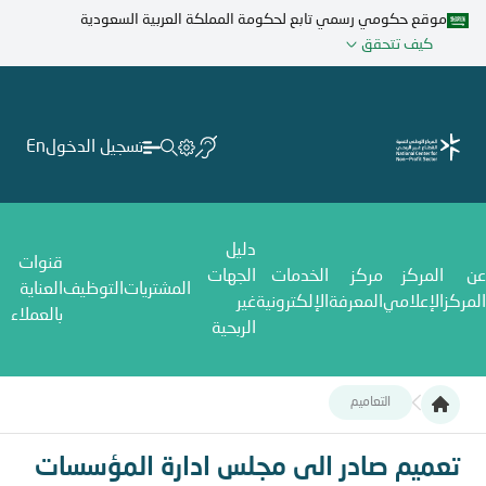
تجاوز
موقع حكومي رسمي تابع لحكومة المملكة العربية السعودية
إلى
كيف تتحقق
المحتوى
الرئيسي
تسجيل الدخول
En
دليل
قنوات
عن
المركز
مركز
الخدمات
الجهات
المشتريات
التوظيف
العناية
المركز
الإعلامي
المعرفة
الإلكترونية
غير
بالعملاء
الربحية
التعاميم
تعميم صادر الى مجلس ادارة المؤسسات الاهلية بشأن تعميم موسم حج1444ه
تعميم صادر الى مجلس ادارة المؤسسات