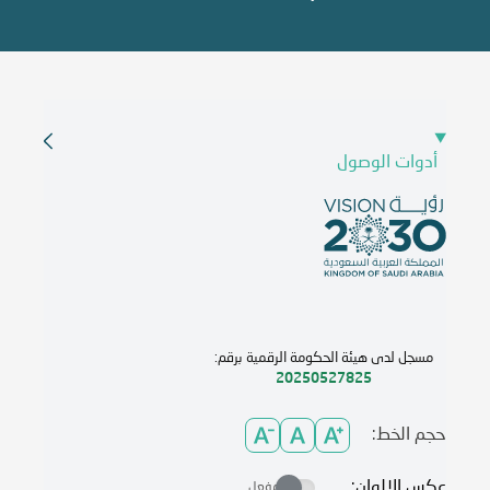
أدوات الوصول
مسجل لدى هيئة الحكومة الرقمية برقم:
20250527825
حجم الخط:
عكس الالوان:
مفعل