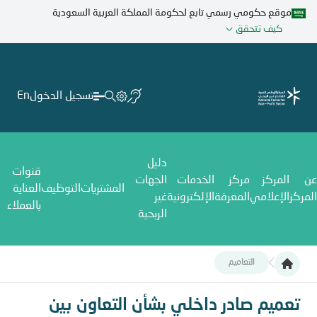
تجاوز
موقع حكومي رسمي تابع لحكومة المملكة العربية السعودية
إلى
كيف تتحقق
المحتوى
الرئيسي
تسجيل الدخول
En
دليل
قنوات
عن
المركز
مركز
الخدمات
الجهات
المشتريات
التوظيف
العناية
المركز
الإعلامي
المعرفة
الإلكترونية
غير
بالعملاء
الربحية
التعاميم
تعميم صادر داخلي بشأن التعاون بين المركز الوطني لتنمية القطاع غي
تعميم صادر داخلي بشأن التعاون بين