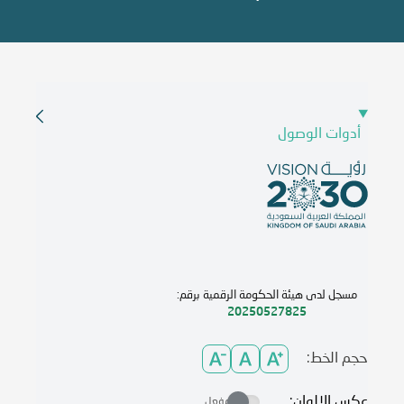
أدوات الوصول
مسجل لدى هيئة الحكومة الرقمية برقم:
20250527825
حجم الخط:
عكس الالوان:
مفعل