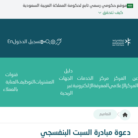
تجاوز
موقع حكومي رسمي تابع لحكومة المملكة العربية السعودية
إلى
كيف تتحقق
المحتوى
الرئيسي
تسجيل الدخول
En
دليل
قنوات
عن
المركز
مركز
الخدمات
الجهات
المشتريات
التوظيف
العناية
المركز
الإعلامي
المعرفة
الإلكترونية
غير
بالعملاء
الربحية
التعاميم
دعوة مبادرة السبت البنفسجي
دعوة مبادرة السبت البنفسجي