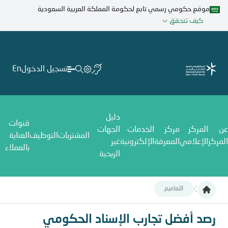
تجاوز
موقع حكومي رسمي تابع لحكومة المملكة العربية السعودية
إلى
كيف تتحقق
المحتوى
الرئيسي
تسجيل الدخول
En
دليل
قنوات
عن
المركز
مركز
الخدمات
الجهات
المشتريات
التوظيف
العناية
المركز
الإعلامي
المعرفة
الإلكترونية
غير
بالعملاء
الربحية
التعاميم
رصد أفضل تجارب الإسناد الحكومي
رصد أفضل تجارب الإسناد الحكومي