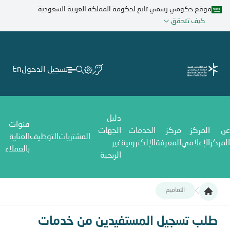
تجاوز
موقع حكومي رسمي تابع لحكومة المملكة العربية السعودية
إلى
كيف تتحقق
المحتوى
الرئيسي
تسجيل الدخول
En
دليل
قنوات
عن
المركز
مركز
الخدمات
الجهات
المشتريات
التوظيف
العناية
المركز
الإعلامي
المعرفة
الإلكترونية
غير
بالعملاء
الربحية
التعاميم
طلب تسجيل المستفيدين من خدمات الجمعيات والمؤسسات الأهلية
طلب تسجيل المستفيدين من خدمات