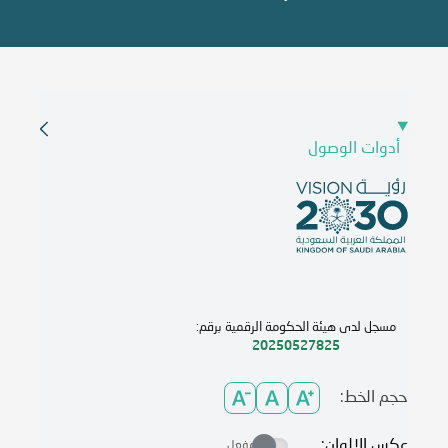
أدوات الوصول
مسجل لدى هيئة الحكومة الرقمية برقم:
20250527825
حجم الخط:
عكس الالوان:
مفعل