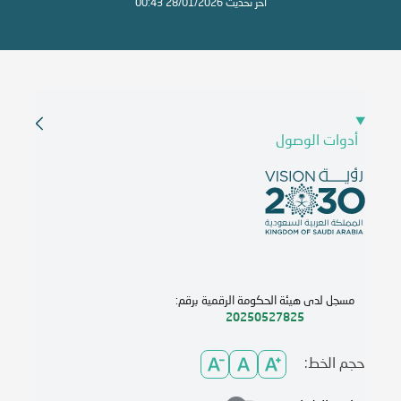
آخر تحديث 28/01/2026 00:43
أدوات الوصول
مسجل لدى هيئة الحكومة الرقمية برقم:
20250527825
حجم الخط: