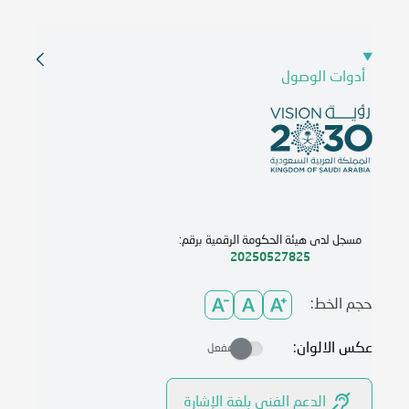
أدوات الوصول
مسجل لدى هيئة الحكومة الرقمية برقم:
20250527825
حجم الخط:
عكس الالوان:
مفعل
الدعم الفني بلغة الإشارة