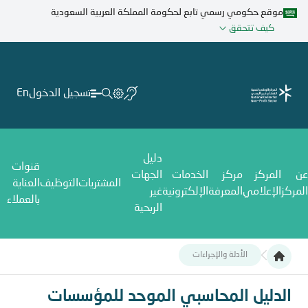
تجاوز
موقع حكومي رسمي تابع لحكومة المملكة العربية السعودية
إلى
كيف تتحقق
المحتوى
الرئيسي
تسجيل الدخول
En
دليل
قنوات
عن
المركز
مركز
الخدمات
الجهات
المشتريات
التوظيف
العناية
المركز
الإعلامي
المعرفة
الإلكترونية
غير
بالعملاء
الربحية
الأدلة والإجراءات
الدليل المحاسبي الموحد للمؤسسات الأهلية،
الدليل المحاسبي الموحد للمؤسسات