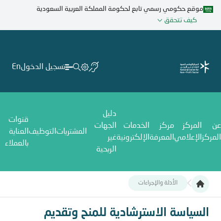
تجاوز
موقع حكومي رسمي تابع لحكومة المملكة العربية السعودية
إلى
كيف تتحقق
المحتوى
الرئيسي
تسجيل الدخول
En
دليل
قنوات
عن
المركز
مركز
الخدمات
الجهات
المشتريات
التوظيف
العناية
المركز
الإعلامي
المعرفة
الإلكترونية
غير
بالعملاء
الربحية
الأدلة والإجراءات
السياسة الاسترشادية للمنح وتقديم الخدمات للمستفيدين
السياسة الاسترشادية للمنح وتقديم