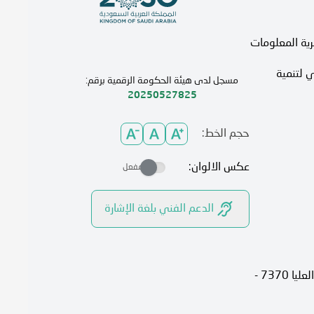
رية المعلومات
 لتنمية
مسجل لدى هيئة الحكومة الرقمية برقم:
20250527825
حجم الخط:
عكس الالوان:
مفعل
الدعم الفني بلغة الإشارة
الرياض، 13315، حي الصحافة شارع العليا 7370 -