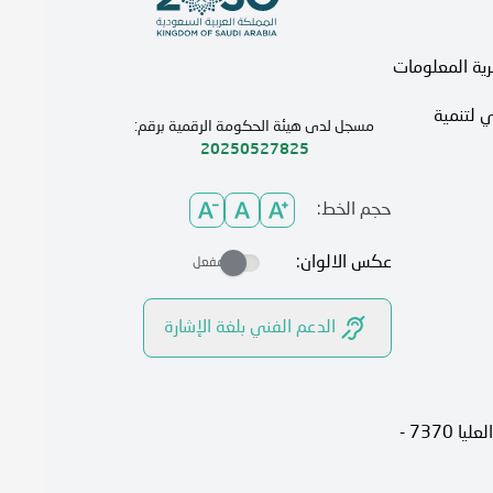
رية المعلومات
 لتنمية
مسجل لدى هيئة الحكومة الرقمية برقم:
20250527825
حجم الخط:
عكس الالوان:
مفعل
الدعم الفني بلغة الإشارة
الرياض، 13315، حي الصحافة شارع العليا 7370 -