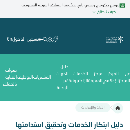
تجاوز
موقع حكومي رسمي تابع لحكومة المملكة العربية السعودية
إلى
كيف تتحقق
المحتوى
الرئيسي
تسجيل الدخول
En
دليل
قنوات
عن
المركز
مركز
الخدمات
الجهات
المشتريات
التوظيف
العناية
المركز
الإعلامي
المعرفة
الإلكترونية
غير
بالعملاء
الربحية
الأدلة والإجراءات
دليل ابتكار الخدمات وتحقيق استدامتها
دليل ابتكار الخدمات وتحقيق استدامتها