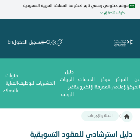
تجاوز
موقع حكومي رسمي تابع لحكومة المملكة العربية السعودية
إلى
كيف تتحقق
المحتوى
الرئيسي
تسجيل الدخول
En
دليل
قنوات
عن
المركز
مركز
الخدمات
الجهات
المشتريات
التوظيف
العناية
المركز
الإعلامي
المعرفة
الإلكترونية
غير
بالعملاء
الربحية
الأدلة والإجراءات
دليل استرشادي للعقود التسويقية
دليل استرشادي للعقود التسويقية