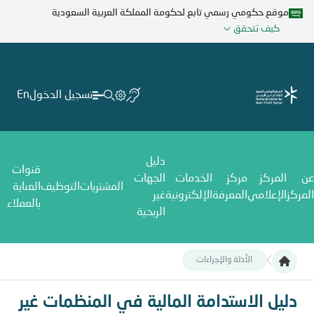
تجاوز
موقع حكومي رسمي تابع لحكومة المملكة العربية السعودية
إلى
كيف تتحقق
المحتوى
الرئيسي
تسجيل الدخول
En
دليل
قنوات
عن
المركز
مركز
الخدمات
الجهات
المشتريات
التوظيف
العناية
المركز
الإعلامي
المعرفة
الإلكترونية
غير
بالعملاء
الربحية
الأدلة والإجراءات
دليل الاستدامة المالية في المنظمات غير الربحية
دليل الاستدامة المالية في المنظمات غير