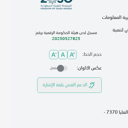
رية المعلومات
 لتنمية
مسجل لدى هيئة الحكومة الرقمية برقم:
20250527825
حجم الخط:
عكس الالوان:
مفعل
الدعم الفني بلغة الإشارة
الرياض، 13315، حي الصحافة شارع العليا 7370 -