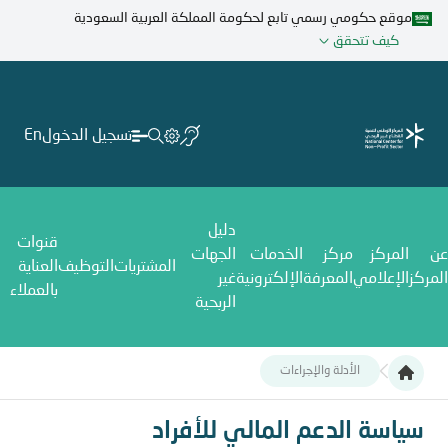
تجاوز
موقع حكومي رسمي تابع لحكومة المملكة العربية السعودية
إلى
كيف تتحقق
المحتوى
الرئيسي
تسجيل الدخول
En
دليل
قنوات
عن
المركز
مركز
الخدمات
الجهات
المشتريات
التوظيف
العناية
المركز
الإعلامي
المعرفة
الإلكترونية
غير
بالعملاء
الربحية
الأدلة والإجراءات
سياسة الدعم المالي للأفراد
سياسة الدعم المالي للأفراد