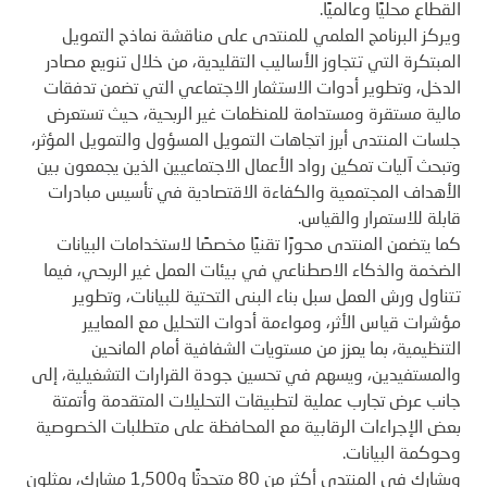
القطاع محليًا وعالميًا.
ويركز البرنامج العلمي للمنتدى على مناقشة نماذج التمويل
المبتكرة التي تتجاوز الأساليب التقليدية، من خلال تنويع مصادر
الدخل، وتطوير أدوات الاستثمار الاجتماعي التي تضمن تدفقات
مالية مستقرة ومستدامة للمنظمات غير الربحية، حيث تستعرض
جلسات المنتدى أبرز اتجاهات التمويل المسؤول والتمويل المؤثر،
وتبحث آليات تمكين رواد الأعمال الاجتماعيين الذين يجمعون بين
الأهداف المجتمعية والكفاءة الاقتصادية في تأسيس مبادرات
قابلة للاستمرار والقياس.
كما يتضمن المنتدى محورًا تقنيًا مخصصًا لاستخدامات البيانات
الضخمة والذكاء الاصطناعي في بيئات العمل غير الربحي، فيما
تتناول ورش العمل سبل بناء البنى التحتية للبيانات، وتطوير
مؤشرات قياس الأثر، ومواءمة أدوات التحليل مع المعايير
التنظيمية، بما يعزز من مستويات الشفافية أمام المانحين
والمستفيدين، ويسهم في تحسين جودة القرارات التشغيلية، إلى
جانب عرض تجارب عملية لتطبيقات التحليلات المتقدمة وأتمتة
بعض الإجراءات الرقابية مع المحافظة على متطلبات الخصوصية
وحوكمة البيانات.
ويشارك في المنتدى أكثر من 80 متحدثًا و1,500 مشارك، يمثلون