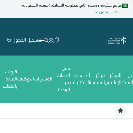
تجاوز
موقع حكومي رسمي تابع لحكومة المملكة العربية السعودية
إلى
كيف تتحقق
المحتوى
الرئيسي
تسجيل الدخول
En
دليل
قنوات
عن
المركز
مركز
الخدمات
الجهات
المشتريات
التوظيف
العناية
المركز
الإعلامي
المعرفة
الإلكترونية
غير
بالعملاء
الربحية
الرياض تستضيف المنتدى الدولي الأول للقطاع غير الربحي ديسمبر الم