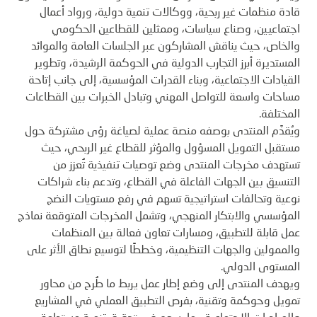
قادة منظمات غير ربحية، ووكالات تنمية دولية، ورواد أعمال
اجتماعيين، وصناع سياسات، وممثلين للقطاعين الحكومي
والخاص، حيث يناقش المشاركون عبر الجلسات العامة والموائد
المستديرة أبرز التجارب الدولية في الحوكمة الرشيدة، وتطوير
القيادات الاجتماعية، وبناء القدرات المؤسسية، إلى جانب إتاحة
مساحات واسعة للتواصل المهني وتبادل الخبرات بين القطاعات
المختلفة.
ويُقدَّم المنتدى بوصفه منصة عملية لصياغة رؤى مشتركة حول
مستقبل التمويل المسؤول والمؤثر للقطاع غير الربحي، حيث
تستهدف مخرجات المنتدى وضع توصيات تنفيذية تُعزز من
التنسيق بين الجهات الفاعلة في القطاع، وتدعم بناء شراكات
نوعية وتحالفات استراتيجية تسهم في رفع مستويات النضج
المؤسسي والابتكار المنهجي، وتشمل المخرجات المتوقعة نماذج
عمل قابلة للتطبيق، ومسارات تعاون فعالة بين المنظمات
والممولين والجهات التنظيمية، وخططًا لتوسيع نطاق الأثر على
المستوى الدولي.
ويهدف المنتدى إلى وضع إطار عمل يربط ما طُرح من محاور
تمويل وحوكمة وتقنية، بفرص التطبيق العملي في المشاريع