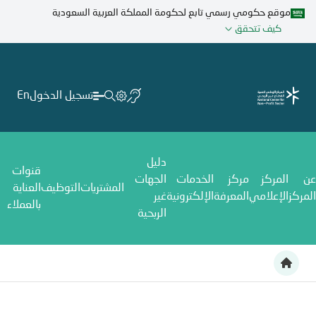
تجاوز
موقع حكومي رسمي تابع لحكومة المملكة العربية السعودية
إلى
كيف تتحقق
المحتوى
الرئيسي
تسجيل الدخول
En
دليل
قنوات
عن
المركز
مركز
الخدمات
الجهات
المشتريات
التوظيف
العناية
المركز
الإعلامي
المعرفة
الإلكترونية
غير
بالعملاء
الربحية
المركز الوطني لتنمية القطاع غير الربحي، يختتم فعالية اليوم العالمي 