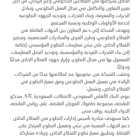
الخاص بشركائها في القطاعين الحكومي وغير الربحي، من أجل
تعزيز التعاون والتكامل في مجال العمل التطوعي، وتبادل
الخبرات والمعرفة، وبناء القدرات، وتوجيه الجهود التطوعية
لخدمة الأولويات الوطنية وتنمية المجتمع.
وتهدف الشبكة إلى دعم التعاون بين الجهات العاملة في
القطاع التطوعي، وطرح الفرص والمبادرات المجتمعية، وتحفيز
القطاع الخاص على تبنّي ممارسات التطوع المؤسسي، إضافة
إلى بناء القدرات الفردية والمؤسسية، وتوحيد أفضل الممارسات
المعمول بها في مجال التطوع، وإبراز جهود القطاع الخاص محليًا
ودوليًا.
وضمّت الشبكة في عضويتها عند انطلاقتها عددًا من الشركات
الرائدة في تفعيل العمل التطوعي وفق معيار التطوع في
القطاع الخاص، وتشمل:
نيوم، البنك الأهلي السعودي، الاتصالات السعودية
STC
، سدكو
القابضة، مجموعة صافولا، الفوزان القابضة، علم، روابي القابضة،
الدواء الطبية، رواف منى.
كما تستهدف مبادرة تأسيس إدارات التطوع في القطاع الخاص
دعم الجهات المعنية في تبنّي وتفعيل التطوع المرتكز على
القضايا، وتطبيق معيار تطوع القطاع الخاص، وزيادة مشاركة