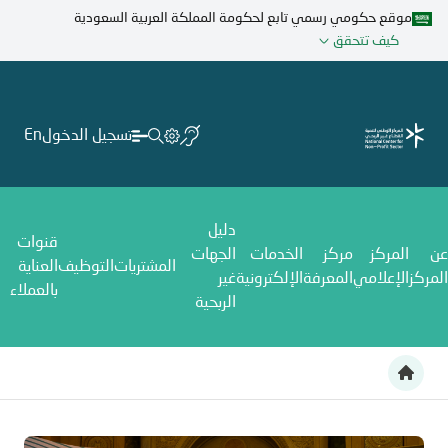
تجاوز
موقع حكومي رسمي تابع لحكومة المملكة العربية السعودية
إلى
كيف تتحقق
المحتوى
الرئيسي
تسجيل الدخول
En
دليل
قنوات
عن
المركز
مركز
الخدمات
الجهات
المشتريات
التوظيف
العناية
المركز
الإعلامي
المعرفة
الإلكترونية
غير
بالعملاء
الربحية
المركز الوطني لتنمية القطاع غير الربحي يدشن مبادرة شبكة تطوع 