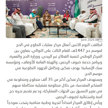
June 2026 08
انطلقت اليوم الاثنين أعمال مركز عمليات التطوع في الحج
لموسم حج 1447هـ، للعام الثالث على التوالي، بتعاونٍ بين
المركز الوطني لتنمية القطاع غير الربحي، ووزارة الحج والعمرة،
وبرنامج خدمة ضيوف الرحمن، والهيئة العامة للأوقاف، ومؤسسة
نسك الإنسانية؛ بهدف تمكين وتكامل الجهود التطوعية في
موسم الحج.
ويستهدف المركز تمكين أكثر من 35 ألف متطوع ومتطوعة في
المشاعر المقدسة، من خلال منظومة تشغيلية متكاملة تسهم
في تعزيز التنسيق بين الجهات المشاركة، ودعم تقديم تجربة حج
آمنة واستثنائية لضيوف الرحمن.
ويأتي إطلاق المركز امتداداً لتجربة وطنية متنامية رسّخت نموذجاً