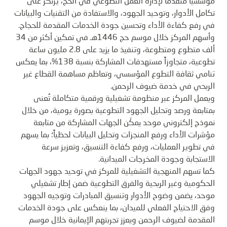
مؤسسياً متقدماً لإدارة العمل التطوعي في الحج، يرتكز على
تكامل الأدوار، وتوحيد الجهود، والاستفادة من التقنيات والبيانات
في رفع كفاءة الأداء وتحسين جودة الخدمات المقدمة للحجاج.
وأسهم المركز خلال موسم حج 1446هـ في تمكين أكثر من 34
ألف متطوع ومتطوعة، وتنفيذ ما يزيد على 2.8 مليون ساعة
تطوعية، متجاوزاً مستهدفات المشاركة بنسبة 138%، بما يعكس
تنامي ثقافة التطوع المؤسسي، وتعاظم مساهمة القطاع غير
الربحي في خدمة ضيوف الرحمن.
ويعمل المركز عبر منظومة تشغيلية ورقمية متكاملة تُعنى
بمتابعة ورصد وتحليل الجهود التطوعية بصورة يومية، من خلال
نموذج إلكتروني موحد يمكّن الجهات المشاركة من متابعة
مؤشرات الأداء ورفع المنجزات وتحليل البيانات لحظياً؛ بما يسهم
في تطوير العمليات، ورفع كفاءة التنسيق، وتعزيز سرعة
الاستجابة وجودة المخرجات الميدانية.
كما تسهم المنهجية التشغيلية للمركز في توحيد جهود الجهات
الحكومية وغير الربحية والفرق التطوعية ضمن إطار تشغيلي
موحد، يضمن وضوح الأدوار وتنسيق المبادرات وتوجيه الجهود
وفق الاحتياج الفعلي للميدان، بما ينعكس على جودة الخدمات
المقدمة لضيوف الرحمن ويعزز تجربتهم الإيمانية خلال موسم