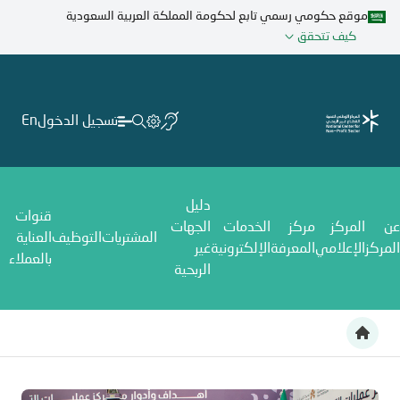
تجاوز
موقع حكومي رسمي تابع لحكومة المملكة العربية السعودية
إلى
كيف تتحقق
المحتوى
الرئيسي
تسجيل الدخول
En
دليل
قنوات
عن
المركز
مركز
الخدمات
الجهات
المشتريات
التوظيف
العناية
المركز
الإعلامي
المعرفة
الإلكترونية
غير
بالعملاء
الربحية
لتعزيز تكامل الجهود ورفع كفاءة العمل التطوعي انطلاق أعمال مركز عم