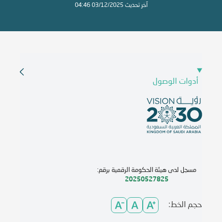
آخر تحديث 03/12/2025 04:46
أدوات الوصول
مسجل لدى هيئة الحكومة الرقمية برقم:
20250527825
حجم الخط: