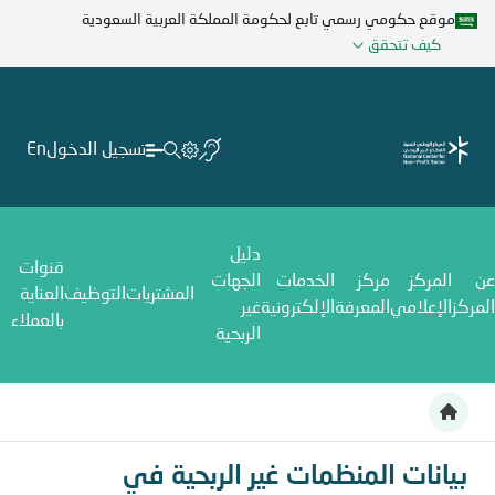
تجاوز
موقع حكومي رسمي تابع لحكومة المملكة العربية السعودية
إلى
كيف تتحقق
المحتوى
الرئيسي
تسجيل الدخول
En
دليل
قنوات
عن
المركز
مركز
الخدمات
الجهات
المشتريات
التوظيف
العناية
المركز
الإعلامي
المعرفة
الإلكترونية
غير
بالعملاء
الربحية
بيانات المنظمات غير الربحية في المملكة
بيانات المنظمات غير الربحية في