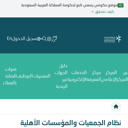
تجاوز
موقع حكومي رسمي تابع لحكومة المملكة العربية السعودية
إلى
كيف تتحقق
المحتوى
الرئيسي
تسجيل الدخول
En
دليل
قنوات
عن
المركز
مركز
الخدمات
الجهات
المشتريات
التوظيف
العناية
المركز
الإعلامي
المعرفة
الإلكترونية
غير
بالعملاء
الربحية
نظام الجمعيات والمؤسسات الأهلية
نظام الجمعيات والمؤسسات الأهلية