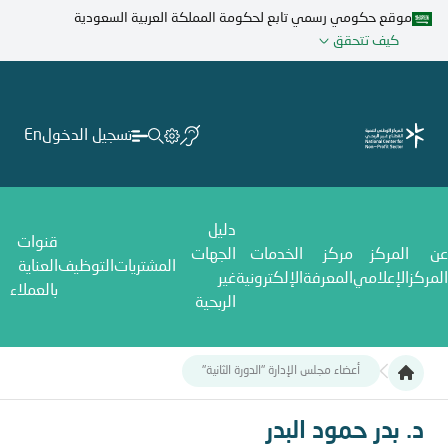
تجاوز
موقع حكومي رسمي تابع لحكومة المملكة العربية السعودية
إلى
كيف تتحقق
المحتوى
الرئيسي
تسجيل الدخول
En
دليل
قنوات
عن
المركز
مركز
الخدمات
الجهات
المشتريات
التوظيف
العناية
المركز
الإعلامي
المعرفة
الإلكترونية
غير
بالعملاء
الربحية
أعضاء مجلس الإدارة "الدورة الثانية"
د. بدر حمود البدر
د. بدر حمود البدر