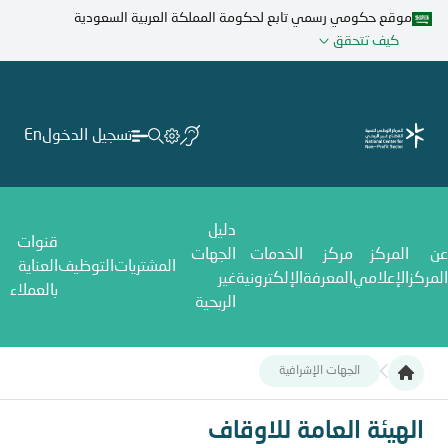
تجاوز
موقع حكومي رسمي تابع لحكومة المملكة العربية السعودية
إلى
كيف تتحقق
المحتوى
الرئيسي
تسجيل الدخول
En
دليل
قنوات
عن
المركز
مركز
الخدمات
الجهات
المشتريات
التوظيف
العناية
المركز
الإعلامي
المعرفة
الإلكترونية
غير
بالعملاء
الربحية
الجهات الإشرافية
الهيئة العامة للاوقاف
الهيئة العامة للاوقاف