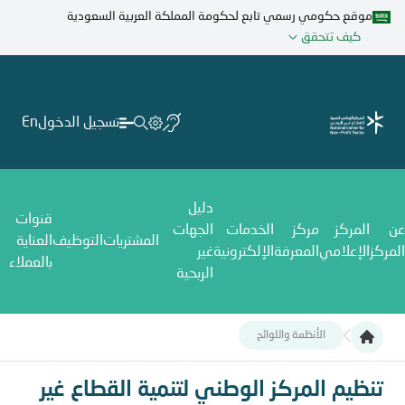
تجاوز
موقع حكومي رسمي تابع لحكومة المملكة العربية السعودية
إلى
كيف تتحقق
المحتوى
الرئيسي
تسجيل الدخول
En
دليل
قنوات
عن
المركز
مركز
الخدمات
الجهات
المشتريات
التوظيف
العناية
المركز
الإعلامي
المعرفة
الإلكترونية
غير
بالعملاء
الربحية
الأنظمة واللوائح
تنظيم المركز الوطني لتنمية القطاع غير الربحي
تنظيم المركز الوطني لتنمية القطاع غير