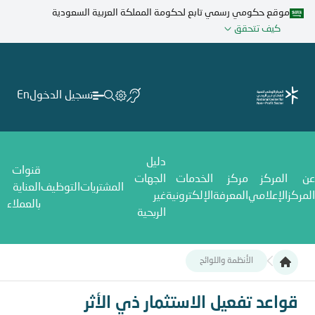
تجاوز
موقع حكومي رسمي تابع لحكومة المملكة العربية السعودية
إلى
كيف تتحقق
المحتوى
الرئيسي
تسجيل الدخول
En
دليل
قنوات
عن
المركز
مركز
الخدمات
الجهات
المشتريات
التوظيف
العناية
المركز
الإعلامي
المعرفة
الإلكترونية
غير
بالعملاء
الربحية
الأنظمة واللوائح
قواعد تفعيل الاستثمار ذي الأثر الاجتماعي
قواعد تفعيل الاستثمار ذي الأثر