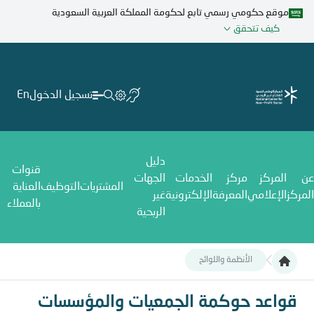
تجاوز
موقع حكومي رسمي تابع لحكومة المملكة العربية السعودية
إلى
كيف تتحقق
المحتوى
الرئيسي
تسجيل الدخول
En
دليل
قنوات
عن
المركز
مركز
الخدمات
الجهات
المشتريات
التوظيف
العناية
المركز
الإعلامي
المعرفة
الإلكترونية
غير
بالعملاء
الربحية
الأنظمة واللوائح
قواعد حوكمة الجمعيات والمؤسسات الأهلية
قواعد حوكمة الجمعيات والمؤسسات