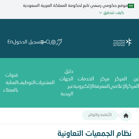
تجاوز
موقع حكومي رسمي تابع لحكومة المملكة العربية السعودية
إلى
كيف تتحقق
المحتوى
الرئيسي
تسجيل الدخول
En
دليل
قنوات
عن
المركز
مركز
الخدمات
الجهات
المشتريات
التوظيف
العناية
المركز
الإعلامي
المعرفة
الإلكترونية
غير
بالعملاء
الربحية
الأنظمة واللوائح
نظام الجمعيات التعاونية
نظام الجمعيات التعاونية