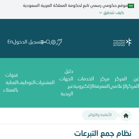
تجاوز
موقع حكومي رسمي تابع لحكومة المملكة العربية السعودية
إلى
كيف تتحقق
المحتوى
الرئيسي
تسجيل الدخول
En
دليل
قنوات
عن
المركز
مركز
الخدمات
الجهات
المشتريات
التوظيف
العناية
المركز
الإعلامي
المعرفة
الإلكترونية
غير
بالعملاء
الربحية
الأنظمة واللوائح
نظام جمع التبرعات
نظام جمع التبرعات